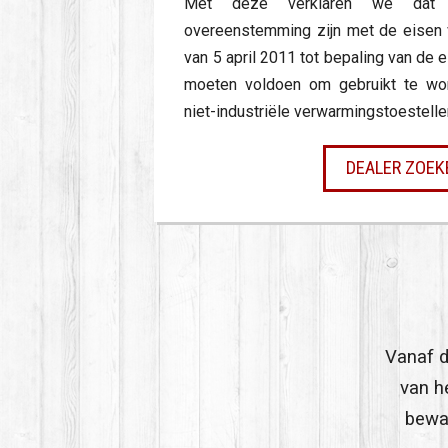
Met deze verklaren we dat d
overeenstemming zijn met de eisen va
van 5 april 2011 tot bepaling van de 
moeten voldoen om gebruikt te wor
niet-industriële verwarmingstoestell
DEALER ZOEK
Vanaf d
van h
bewar