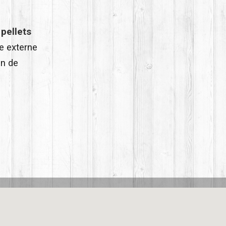
 pellets
e externe
an de