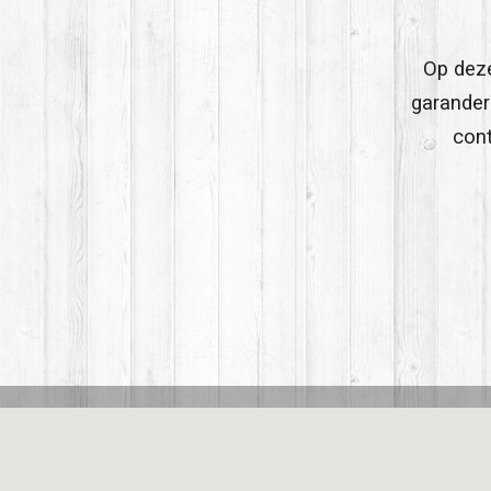
Op dez
garander
cont