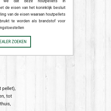
n we dat deze houtpellets in
t de eisen van het koninklijk besluit
aling van de eisen waaraan houtpellets
ruikt te worden als brandstof voor
ingstoestellen
EALER ZOEKEN
pellet),
n, tot
thuis,