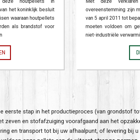
eze houtpellets in
Met deze verklare
n het koninklijk besluit
overeenstemming zijn me
eisen waaraan houtpellets
van 5 april 2011 tot bep
den als brandstof voor
moeten voldoen om geb
en
niet-industriële verwarm
EN
D
e eerste stap in het productieproces (van grondstof tot 
et zeven en stofafzuiging voorafgaand aan het opzakke
ing en transport tot bij uw afhaalpunt, of levering bij u 